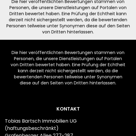
Die hier veröffentlichten Bewertungen stammen von
Personen, die unsere Dienstleistungen auf Portalen von
Dritten bewertet haben. Eine Prüfung der Echtheit kann
derzeit nicht sichergestellt werden, da die bewertenden
Personen teilweise unter Synonymen diese auf den Seiten
von Dritten hinterlassen.
Die hier veröffentlichten Bewertungen stammen von
Personen, die unsere Dienstleistungen auf Portalen
von Dritten bewertet haben. Eine Prüfung der Echtheit
kann derzeit nicht sichergestellt werden, da die
bewertenden Personen teilweise unter Synonymen
diese auf den Seiten von Dritten hinterlassen.
Footer
KONTAKT
Tobias Bartsch Immobilien UG
(haftungsbeschränkt)
Grafenberger Allee 277-287