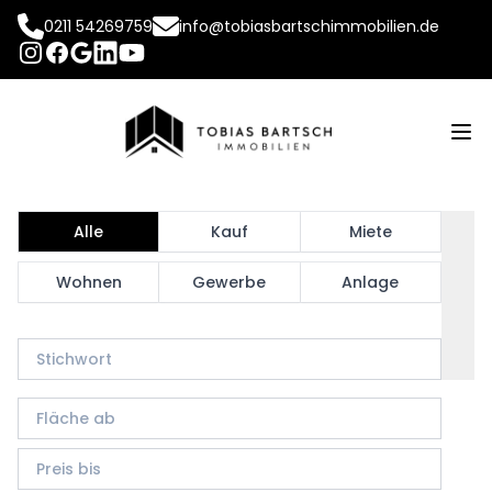
0211 54269759
info@tobiasbartschimmobilien.de
INSTAGRAM
FACEBOOK
LINKEDIN
YOUTUBE
GOOGLE
Op
Alle
Kauf
Miete
Wohnen
Gewerbe
Anlage