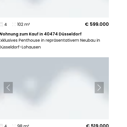
€ 599.000
4
102 m²
Wohnung zum Kauf in 40474 Düsseldorf
Exklusives Penthouse in repräsentativem Neubau in
Düsseldorf-Lohausen
€ 519.000
4
98 m²