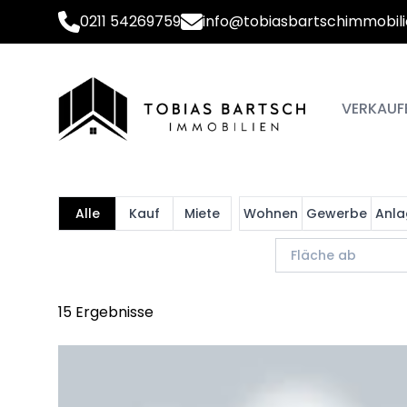
0211 54269759
info@tobiasbartschimmobili
VERKAUF
Alle
Kauf
Miete
Wohnen
Gewerbe
Anla
15 Ergebnisse