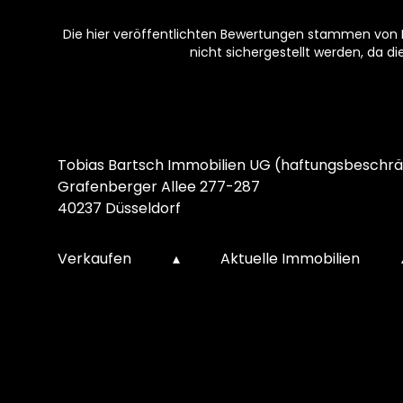
Die hier veröffentlichten Bewertungen stammen von Pe
nicht sichergestellt werden, da d
Footer
Tobias Bartsch Immobilien UG (haftungsbeschrä
Grafenberger Allee 277-287
40237 Düsseldorf
Verkaufen
▴
Aktuelle Immobilien
Kundenbewertungen und Erfahrungen zu
Tobias Bartsch Immobilien