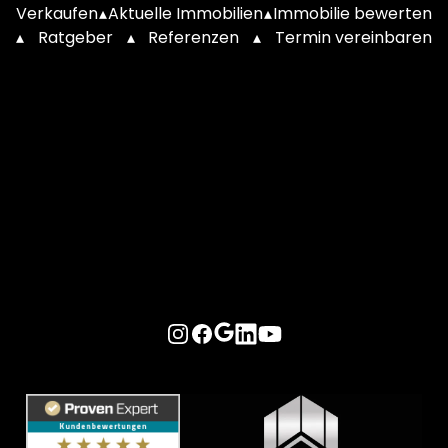
Verkaufen
▴
Aktuelle Immobilien
▴
Immobilie bewerten
▴
Ratgeber
▴
Referenzen
▴
Termin vereinbaren
Instagram
Facebook
Google
LinkedIn
YouTube