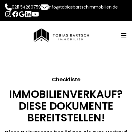
0211 54269759
info@tobiasbartschimmobilien.de
INSTAGRAM
FACEBOOK
LINKEDIN
YOUTUBE
GOOGLE
Op
Checkliste
IMMOBILIENVERKAUF?
DIESE DOKUMENTE
BEREITSTELLEN!