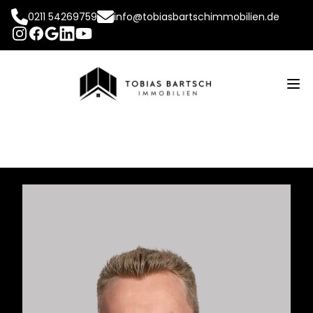
0211 54269759
info@tobiasbartschimmobilien.de
INSTAGRAM
FACEBOOK
LINKEDIN
YOUTUBE
GOOGLE
Op