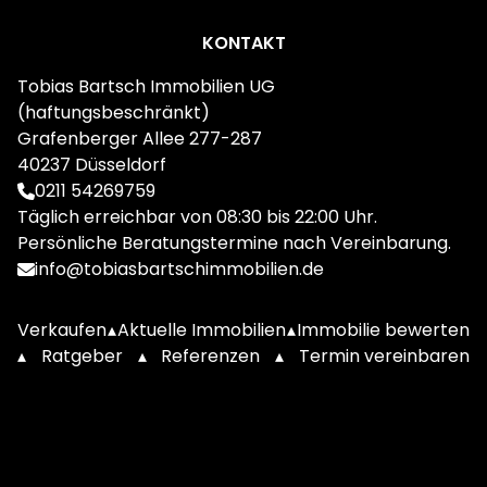
Footer
KONTAKT
Tobias Bartsch Immobilien UG
(haftungsbeschränkt)
Grafenberger Allee 277-287
40237 Düsseldorf
0211 54269759
Täglich erreichbar von 08:30 bis 22:00 Uhr.
Persönliche Beratungstermine nach Vereinbarung.
info@tobiasbartschimmobilien.de
Verkaufen
▴
Aktuelle Immobilien
▴
Immobilie bewerten
▴
Ratgeber
▴
Referenzen
▴
Termin vereinbaren