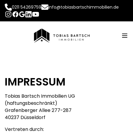
0211 54269759
info@tobiasbartschimmobilien.de
INSTAGRAM
FACEBOOK
LINKEDIN
YOUTUBE
GOOGLE
Op
IMPRESSUM
Tobias Bartsch Immobilien UG
(haftungsbeschränkt)
Grafenberger Allee 277-287
40237 Düsseldorf
Vertreten durch: