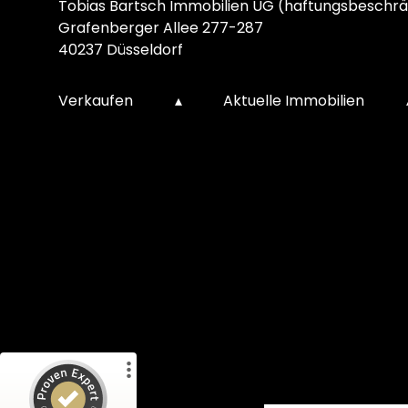
Tobias Bartsch Immobilien UG (haftungsbeschrä
Grafenberger Allee 277-287
40237 Düsseldorf
Verkaufen
▴
Aktuelle Immobilien
Kundenbewertungen und Erfahrungen zu
Tobias Bartsch Immobilien
%
100
SEHR GUT
Empfehlungen auf
ProvenExpert.com
5,00
/
5,00
78
68
1
Bewertungen von
Bewertungen auf
anderen Quelle
ProvenExpert.com