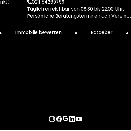
nkt)
0211 54269759
Täglich erreichbar von 08:30 bis 22:00 Uhr.
Persönliche Beratungstermine nach Vereinb
▴
Immobilie bewerten
▴
Ratgeber
▴
Instagram
Facebook
Google
LinkedIn
YouTube