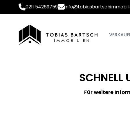
0211 54269759
info@tobiasbartschimmobili
VERKAUF
SCHNELL 
Für weitere Infor