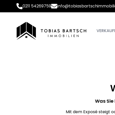
0211 54269759
info@tobiasbartschimmobili
VERKAUF
Was Sie 
Mit dem Exposé steigt od