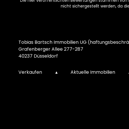
Die hier veröffentlichten Bewertungen stammen von Pe
nicht sichergestellt werden, da d
Footer
Tobias Bartsch Immobilien UG (haftungsbeschrä
Grafenberger Allee 277-287
40237 Düsseldorf
Verkaufen
▴
Aktuelle Immobilien
Kundenbewertungen und Erfahrungen zu
Tobias Bartsch Immobilien
%
100
SEHR GUT