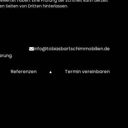
ewertet haben. Eine Prüfung der Echtheit kann derzeit
n Seiten von Dritten hinterlassen.
info@tobiasbartschimmobilien.de
arung.
Referenzen
▴
Termin vereinbaren