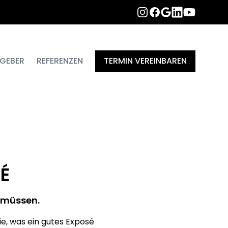
INSTAGRAM
FACEBOOK
LINKEDIN
YOUTUBE
GOOGLE
GEBER
REFERENZEN
TERMIN VEREINBAREN
É
n müssen.
ie, was ein gutes Exposé