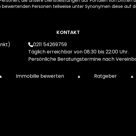
rsonen, die unsere Dienstleistungen auf Portalen von Dritten b
ie bewertenden Personen teilweise unter Synonymen diese auf de
KONTAKT
nkt)
0211 54269759
Täglich erreichbar von 08:30 bis 22:00 Uhr.
Persönliche Beratungstermine nach Vereinb
▴
Immobilie bewerten
▴
Ratgeber
▴