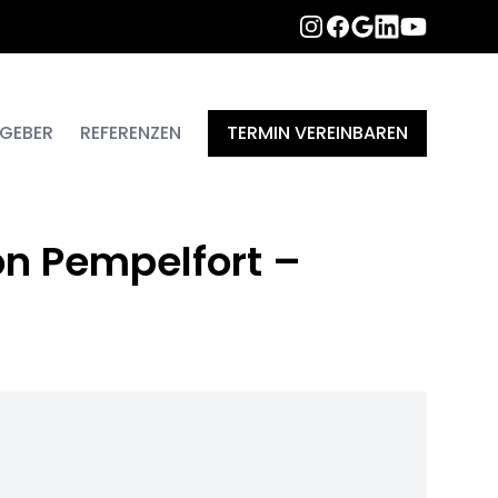
INSTAGRAM
FACEBOOK
LINKEDIN
YOUTUBE
GOOGLE
GEBER
REFERENZEN
TERMIN VEREINBAREN
n Pempelfort –