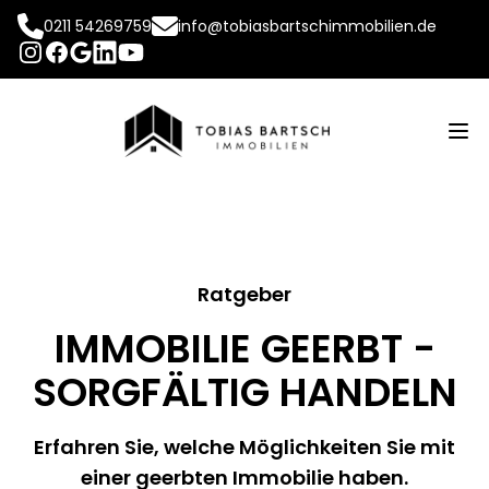
0211 54269759
info@tobiasbartschimmobilien.de
INSTAGRAM
FACEBOOK
LINKEDIN
YOUTUBE
GOOGLE
Op
Ratgeber
IMMOBILIE GEERBT -
SORGFÄLTIG HANDELN
Erfahren Sie, welche Möglichkeiten Sie mit
einer geerbten Immobilie haben.