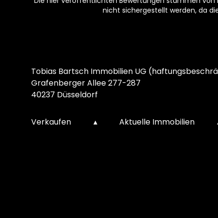
Die hier veröffentlichten Bewertungen stammen von Pe
nicht sichergestellt werden, da d
Footer
Tobias Bartsch Immobilien UG (haftungsbeschrä
Grafenberger Allee 277-287
40237 Düsseldorf
Verkaufen
▴
Aktuelle Immobilien
Kundenbewertungen und Erfahrungen zu
Tobias Bartsch Immobilien
%
100
SEHR GUT