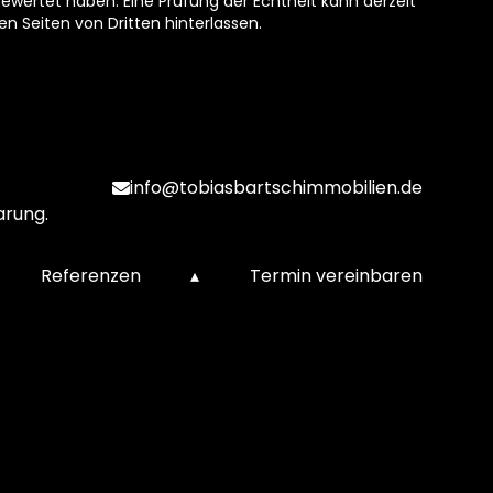
ewertet haben. Eine Prüfung der Echtheit kann derzeit
n Seiten von Dritten hinterlassen.
info@tobiasbartschimmobilien.de
arung.
Referenzen
▴
Termin vereinbaren