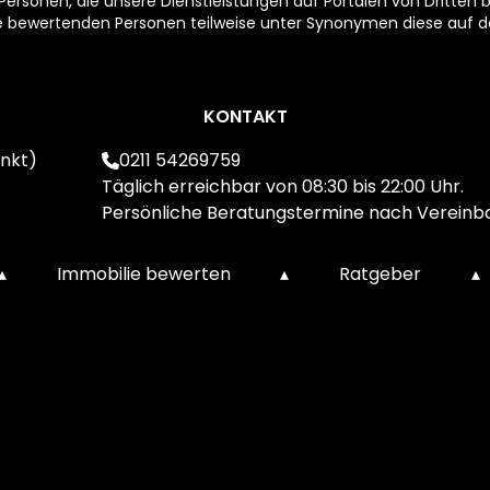
rsonen, die unsere Dienstleistungen auf Portalen von Dritten b
ie bewertenden Personen teilweise unter Synonymen diese auf de
KONTAKT
nkt)
0211 54269759
Täglich erreichbar von 08:30 bis 22:00 Uhr.
Persönliche Beratungstermine nach Vereinb
▴
Immobilie bewerten
▴
Ratgeber
▴