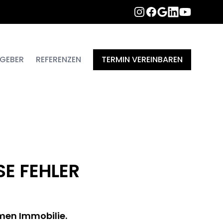
INSTAGRAM
FACEBOOK
LINKEDIN
YOUTUBE
GOOGLE
GEBER
REFERENZEN
TERMIN VEREINBAREN
SE FEHLER
men Immobilie.