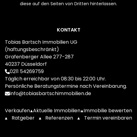
diese auf den Seiten von Dritten hinterlassen.
Footer
KONTAKT
Tobias Bartsch Immobilien UG
(haftungsbeschränkt)
Grafenberger Allee 277-287
40237 Düsseldorf
0211 54269759
Täglich erreichbar von 08:30 bis 22:00 Uhr.
Persönliche Beratungstermine nach Vereinbarung.
info@tobiasbartschimmobilien.de
Verkaufen
▴
Aktuelle Immobilien
▴
Immobilie bewerten
▴
Ratgeber
▴
Referenzen
▴
Termin vereinbaren