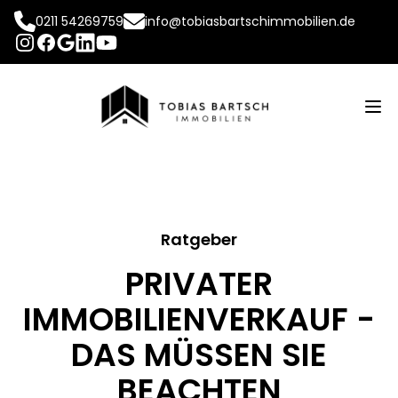
0211 54269759
info@tobiasbartschimmobilien.de
INSTAGRAM
FACEBOOK
LINKEDIN
YOUTUBE
GOOGLE
Op
Ratgeber
PRIVATER
IMMOBILIENVERKAUF -
DAS MÜSSEN SIE
BEACHTEN