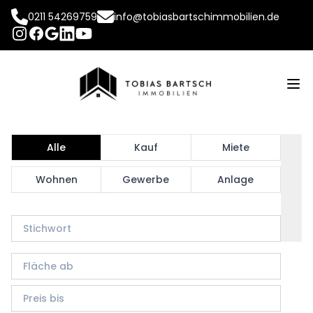
0211 54269759
info@tobiasbartschimmobilien.de
INSTAGRAM
FACEBOOK
LINKEDIN
YOUTUBE
GOOGLE
Op
Alle
Kauf
Miete
Wohnen
Gewerbe
Anlage