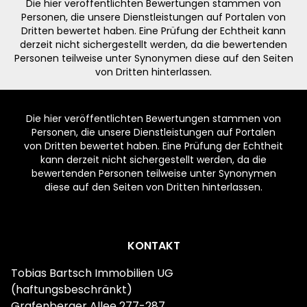
Die hier veröffentlichten Bewertungen stammen von
Personen, die unsere Dienstleistungen auf Portalen von
Dritten bewertet haben. Eine Prüfung der Echtheit kann
derzeit nicht sichergestellt werden, da die bewertenden
Personen teilweise unter Synonymen diese auf den Seiten
von Dritten hinterlassen.
Die hier veröffentlichten Bewertungen stammen von
Personen, die unsere Dienstleistungen auf Portalen
von Dritten bewertet haben. Eine Prüfung der Echtheit
kann derzeit nicht sichergestellt werden, da die
bewertenden Personen teilweise unter Synonymen
diese auf den Seiten von Dritten hinterlassen.
Footer
KONTAKT
Tobias Bartsch Immobilien UG
(haftungsbeschränkt)
Grafenberger Allee 277-287